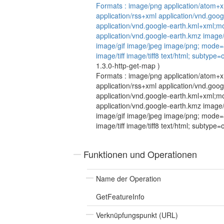
Formats : image/png application/atom+xm
application/rss+xml application/vnd.goo
application/vnd.google-earth.kml+xml;m
application/vnd.google-earth.kmz image/g
image/gif image/jpeg image/png; mode=
image/tiff image/tiff8 text/html; subtype
1.3.0-http-get-map
)
Formats : image/png application/atom+xm
application/rss+xml application/vnd.goo
application/vnd.google-earth.kml+xml;m
application/vnd.google-earth.kmz image/g
image/gif image/jpeg image/png; mode=
image/tiff image/tiff8 text/html; subtype
Funktionen und Operationen
Name der Operation
GetFeatureInfo
Verknüpfungspunkt (URL)