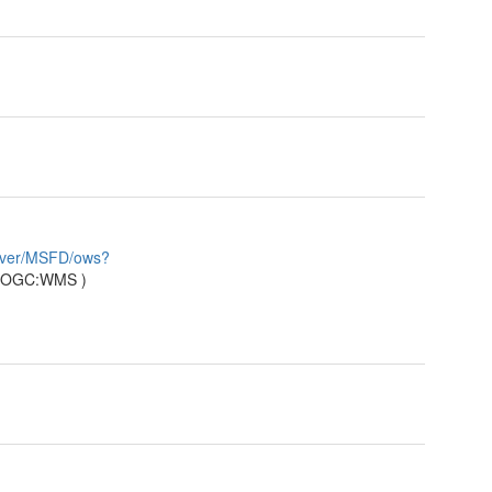
server/MSFD/ows?
OGC:WMS
)