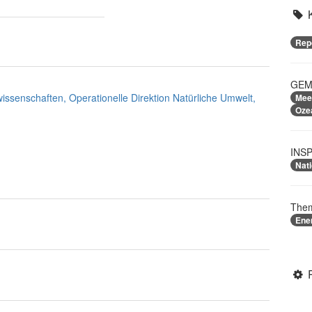
Rep
GEME
rwissenschaften, Operationelle Direktion Natürliche Umwelt,
Mee
Oze
INSP
Nati
Them
Ene