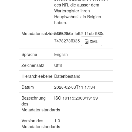
des NR, die ausser dem
Warteregister ihren
Hauptwohnsitz in Belgien
haben.
Metadatensatzidentifikator
2366286e-fe92-11eb-980c-
7478273ff935
XML
Sprache
English
Zeichensatz
Utf8
Hierarchieebene
Datenbestand
Datum
2026-02-03T11:17:34
Bezeichnung
ISO 19115:2003/19139
des
Metadatenstandards
Version des
1.0
Metadatenstandards