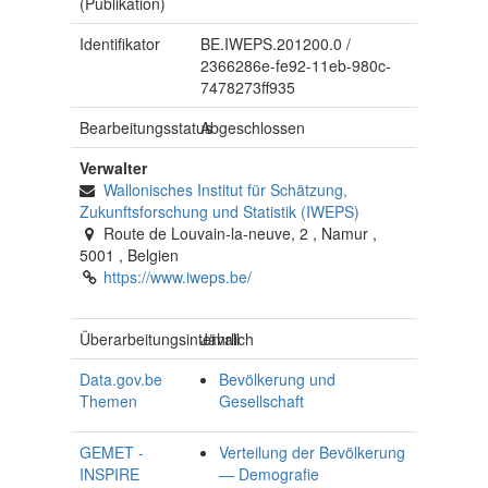
(Publikation)
Identifikator
BE.IWEPS.201200.0
/
2366286e-fe92-11eb-980c-
7478273ff935
Bearbeitungsstatus
Abgeschlossen
Verwalter
Wallonisches Institut für Schätzung,
Zukunftsforschung und Statistik (IWEPS)
Route de Louvain-la-neuve, 2
,
Namur
,
5001
,
Belgien
https://www.iweps.be/
Überarbeitungsintervall
Jährlich
Data.gov.be
Bevölkerung und
Themen
Gesellschaft
GEMET -
Verteilung der Bevölkerung
INSPIRE
— Demografie